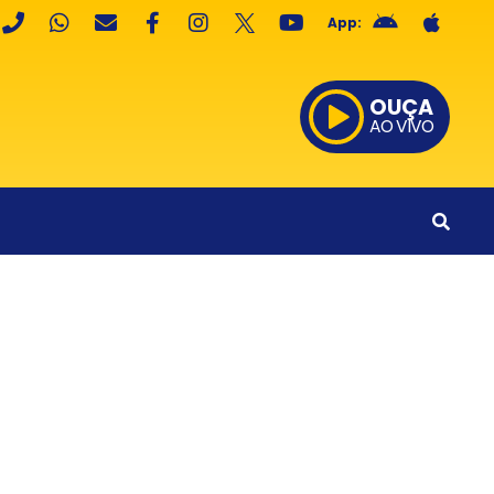
App:
OUÇA
AO VIVO