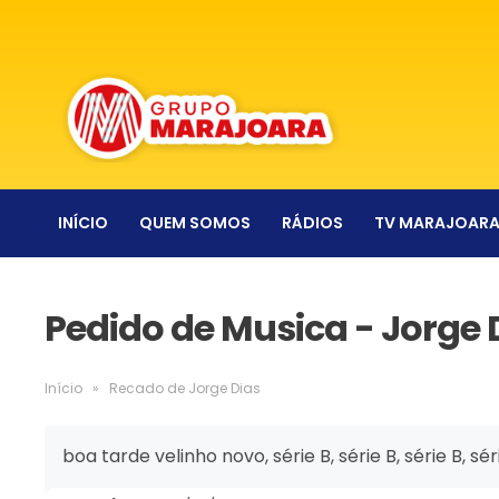
INÍCIO
QUEM SOMOS
RÁDIOS
TV MARAJOAR
Pedido de Musica - Jorge 
Início
»
Recado de Jorge Dias
boa tarde velinho novo, série B, série B, série B,