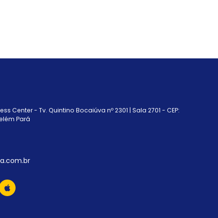
ss Center - Tv. Quintino Bocaiúva nº 2301 | Sala 2701 - CEP:
elém Pará
a.com.br