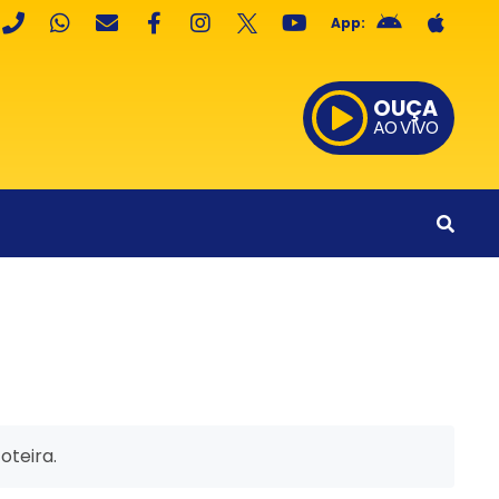
App:
OUÇA
AO VIVO
oteira.