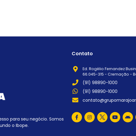
Contato
Ed. Rogélio Fernandez Busine
66.045-315 - Cremação - B
(91) 98890-1000
(91) 98890-1000
contato@grupomarajoar
esso para seu negócio. Somos
undo o Ibope.