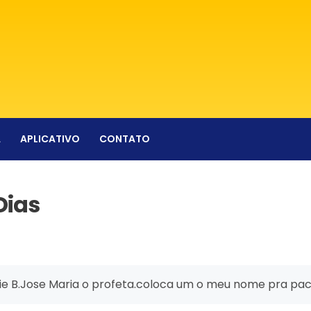
A
APLICATIVO
CONTATO
Dias
 série B.Jose Maria o profeta.coloca um o meu nome pra pac