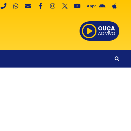
App:
OUÇA
AO VIVO