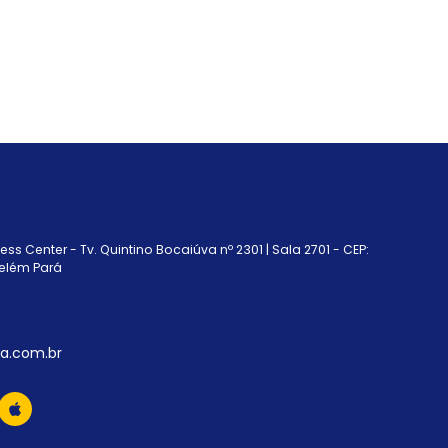
ss Center - Tv. Quintino Bocaiúva nº 2301 | Sala 2701 - CEP:
elém Pará
a.com.br