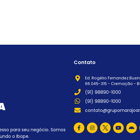
Contato
Ed. Rogélio Fernandez Busine
66.045-315 - Cremação - B
(91) 98890-1000
(91) 98890-1000
contato@grupomarajoar
esso para seu negócio. Somos
undo o Ibope.